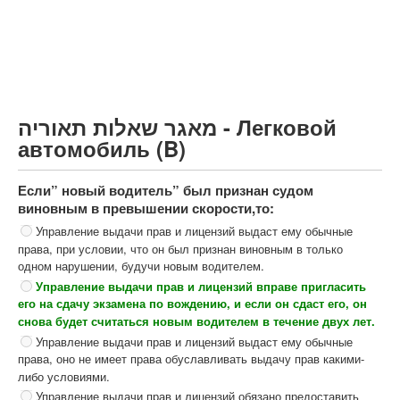
Грузовик более 12000кг (C)
Автобус, Такси (D)
קורס תאוריה
ספר תאוריה
מאגר שאלות תאוריה - Легковой
צור קשר
автомобиль (B)
Если” новый водитель” был признан судом
виновным в превышении скорости,то:
Управление выдачи прав и лицензий выдаст ему обычные
права, при условии, что он был признан виновным в только
одном нарушении, будучи новым водителем.
Управление выдачи прав и лицензий вправе пригласить
его на сдачу экзамена по вождению, и если он сдаст его, он
снова будет считаться новым водителем в течение двух лет.
Управление выдачи прав и лицензий выдаст ему обычные
права, оно не имеет права обуславливать выдачу прав какими-
либо условиями.
Управление выдачи прав и лицензий обязано предоставить