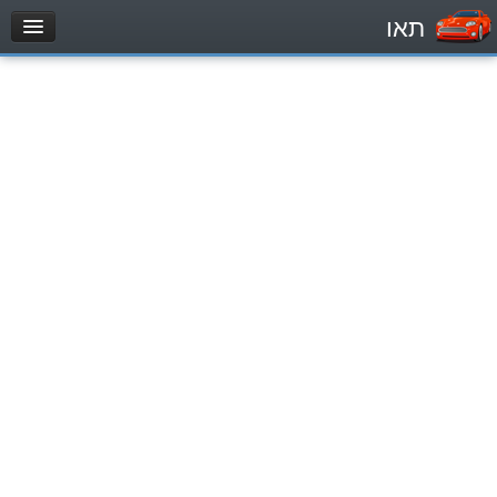
תאו
עמוד הבית
מבחן
Легковой автомобиль (B)
Мотоцикл (A)
Трактор (1)
Грузовик до 12000кг (C1)
Грузовик более 12000кг (C)
Автобус, Такси (D)
מאגר שאלות
Легковой автомобиль (B)
Мотоцикл (A)
Трактор (1)
Грузовик до 12000кг (C1)