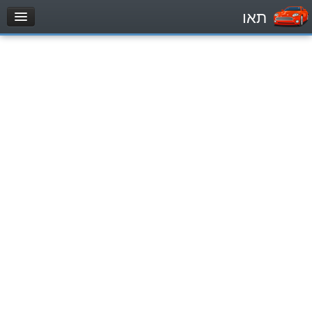
תאו
עמוד הבית
מבחן
Легковой автомобиль (B)
Мотоцикл (A)
Трактор (1)
Грузовик до 12000кг (C1)
Грузовик более 12000кг (C)
Автобус, Такси (D)
מאגר שאלות
Легковой автомобиль (B)
Мотоцикл (A)
Трактор (1)
Грузовик до 12000кг (C1)