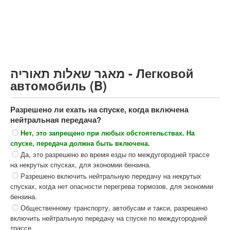
Грузовик более 12000кг (C)
Автобус, Такси (D)
קורס תאוריה
ספר תאוריה
מאגר שאלות תאוריה - Легковой
צור קשר
автомобиль (B)
Разрешено ли ехать на спуске, когда включена
нейтральная передача?
Нет, это запрещено при любых обстоятельствах. На
спуске, передача должна быть включена.
Да, это разрешено во время езды по междугородней трассе
на некрутых спусках, для экономии бензина.
Разрешено включить нейтральную передачу на некрутых
спусках, когда нет опасности перегрева тормозов, для экономии
бензина.
Общественному транспорту, автобусам и такси, разрешено
включить нейтральную передачу на спуске по междугородней
трассе.