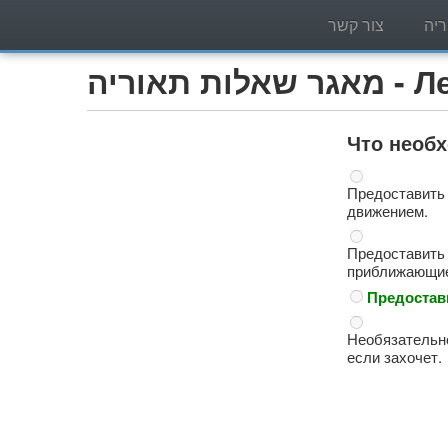
יה
צור קשר
Легко)
Что необх
Предоставить 
движением.
Предоставить 
приближающие
Предостав
Необязательно
если захочет.