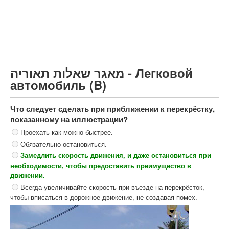
Грузовик более 12000кг (C)
Автобус, Такси (D)
קורס תאוריה
ספר תאוריה
מאגר שאלות תאוריה - Легковой
צור קשר
автомобиль (B)
Что следует сделать при приближении к перекрёстку,
показанному на иллюстрации?
Проехать как можно быстрее.
Обязательно остановиться.
Замедлить скорость движения, и даже остановиться при
необходимости, чтобы предоставить преимущество в
движении.
Всегда увеличивайте скорость при въезде на перекрёсток,
чтобы вписаться в дорожное движение, не создавая помех.