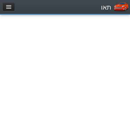
תאו
עמוד הבית
מבחן
Легковой автомобиль (B)
Мотоцикл (A)
Трактор (1)
Грузовик до 12000кг (C1)
Грузовик более 12000кг (C)
Автобус, Такси (D)
מאגר שאלות
Легковой автомобиль (B)
Мотоцикл (A)
Трактор (1)
Грузовик до 12000кг (C1)