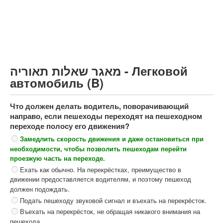
Грузовик более 12000кг (C)
Автобус, Такси (D)
קורס תאוריה
ספר תאוריה
מאגר שאלות תאוריה - Легковой
צור קשר
автомобиль (B)
Что должен делать водитель, поворачивающий
направо, если пешеходы переходят на пешеходном
переходе полосу его движения?
Замедлить скорость движения и даже остановиться при
необходимости, чтобы позволить пешеходам перейти
проезжую часть на переходе.
Ехать как обычно. На перекрёстках, преимущество в
движении предоставляется водителям, и поэтому пешеход
должен подождать.
Подать пешеходу звуковой сигнал и въехать на перекрёсток.
Въехать на перекрёсток, не обращая никакого внимания на
пешехода.