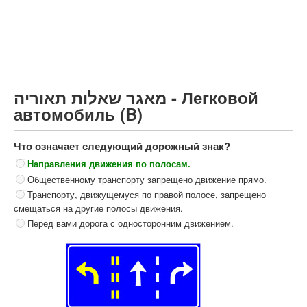
Грузовик более 12000кг (C)
Автобус, Такси (D)
קורס תאוריה
ספר תאוריה
מאגר שאלות תאוריה - Легковой
צור קשר
автомобиль (B)
Что означает следующий дорожный знак?
Направления движения по полосам.
Общественному транспорту запрещено движение прямо.
Транспорту, движущемуся по правой полосе, запрещено
смещаться на другие полосы движения.
Перед вами дорога с односторонним движением.