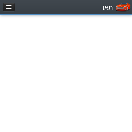
תאו
עמוד הבית
מבחן
Легковой автомобиль (B)
Мотоцикл (A)
Трактор (1)
Грузовик до 12000кг (C1)
Грузовик более 12000кг (C)
Автобус, Такси (D)
מאגר שאלות
Легковой автомобиль (B)
Мотоцикл (A)
Трактор (1)
Грузовик до 12000кг (C1)