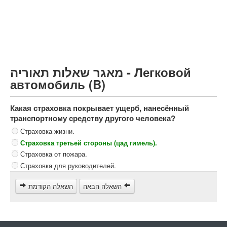
Грузовик более 12000кг (C)
Автобус, Такси (D)
קורס תאוריה
ספר תאוריה
מאגר שאלות תאוריה - Легковой
צור קשר
автомобиль (B)
Какая страховка покрывает ущерб, нанесённый
транспортному средству другого человека?
Страховка жизни.
Страховка третьей стороны (цад гимель).
Страховка от пожара.
Страховка для руководителей.
השאלה הבאה
השאלה הקודמת