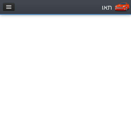
תאו
עמוד הבית
מבחן
Легковой автомобиль (B)
Мотоцикл (A)
Трактор (1)
Грузовик до 12000кг (C1)
Грузовик более 12000кг (C)
Автобус, Такси (D)
מאגר שאלות
Легковой автомобиль (B)
Мотоцикл (A)
Трактор (1)
Грузовик до 12000кг (C1)