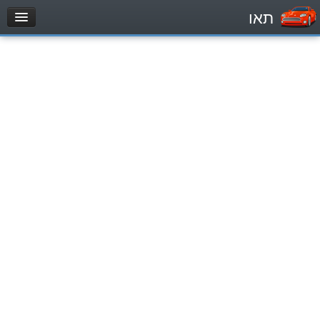
תאו
עמוד הבית
מבחן
Легковой автомобиль (B)
Мотоцикл (A)
Трактор (1)
Грузовик до 12000кг (C1)
Грузовик более 12000кг (C)
Автобус, Такси (D)
מאגר שאלות
Легковой автомобиль (B)
Мотоцикл (A)
Трактор (1)
Грузовик до 12000кг (C1)