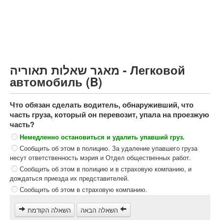
Грузовик более 12000кг (C)
Автобус, Такси (D)
קורס תאוריה
ספר תאוריה
מאגר שאלות תאוריה - Легковой
צור קשר
автомобиль (B)
Что обязан сделать водитель, обнаруживший, что
часть груза, который он перевозит, упала на проезжую
часть?
Немедленно остановиться и удалить упавший груз.
Сообщить об этом в полицию. За удаление упавшего груза
несут ответственность мэрия и Отдел общественных работ.
Сообщить об этом в полицию и в страховую компанию, и
дождаться приезда их представителей.
Сообщить об этом в страховую компанию.
השאלה הבאה
השאלה הקודמת