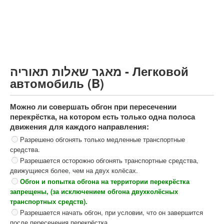
Грузовик более 12000кг (C)
Автобус, Такси (D)
קורס תאוריה
ספר תאוריה
מאגר שאלות תאוריה - Легковой
צור קשר
автомобиль (B)
Можно ли совершать обгон при пересечении
перекрёстка, на котором есть только одна полоса
движения для каждого направления:
Разрешено обгонять только медленные транспортные
средства.
Разрешается осторожно обгонять транспортные средства,
движущиеся более, чем на двух колёсах.
Обгон и попытка обгона на территории перекрёстка
запрещены, (за исключением обгона двухколёсных
транспортных средств).
Разрешается начать обгон, при условии, что он завершится
после пересечения перекрёстка.