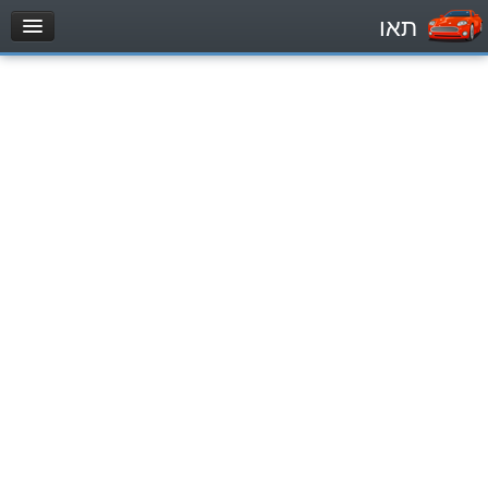
תאו
עמוד הבית
מבחן
Легковой автомобиль (B)
Мотоцикл (A)
Трактор (1)
Грузовик до 12000кг (C1)
Грузовик более 12000кг (C)
Автобус, Такси (D)
מאגר שאלות
Легковой автомобиль (B)
Мотоцикл (A)
Трактор (1)
Грузовик до 12000кг (C1)