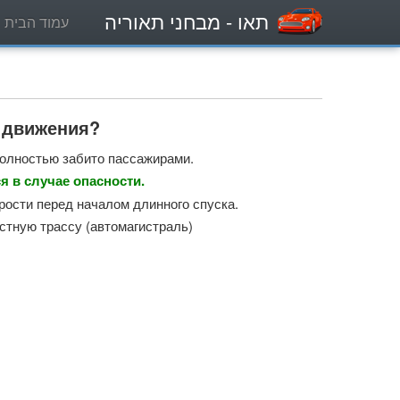
תאו
- מבחני תאוריה
עמוד הבית
ь движения?
полностью забито пассажирами.
я в случае опасности.
рости перед началом длинного спуска.
стную трассу (автомагистраль)