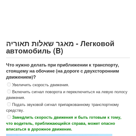
Грузовик более 12000кг (C)
Автобус, Такси (D)
קורס תאוריה
ספר תאוריה
מאגר שאלות תאוריה - Легковой
צור קשר
автомобиль (B)
Что нужно делать при приближении к транспорту,
стоящему на обочине (на дороге с двухсторонним
движением)?
Увеличить скорость движения.
Включить сигнал поворота и переключиться на левую полосу
движения.
Подать звуковой сигнал припаркованному транспортному
средству.
Замедлить скорость движения и быть готовым к тому,
что водитель, приближающийся справа, может опасно
вписаться в дорожное движение.