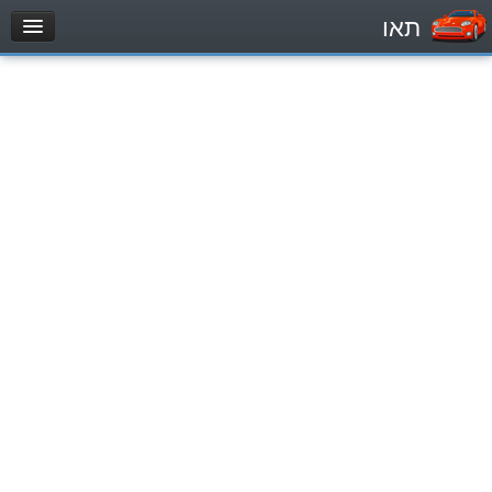
תאו
עמוד הבית
מבחן
Легковой автомобиль (B)
Мотоцикл (A)
Трактор (1)
Грузовик до 12000кг (C1)
Грузовик более 12000кг (C)
Автобус, Такси (D)
מאגר שאלות
Легковой автомобиль (B)
Мотоцикл (A)
Трактор (1)
Грузовик до 12000кг (C1)