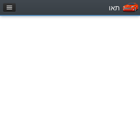
תאו
עמוד הבית
מבחן
Легковой автомобиль (B)
Мотоцикл (A)
Трактор (1)
Грузовик до 12000кг (C1)
Грузовик более 12000кг (C)
Автобус, Такси (D)
מאגר שאלות
Легковой автомобиль (B)
Мотоцикл (A)
Трактор (1)
Грузовик до 12000кг (C1)