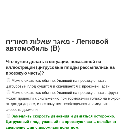
Грузовик более 12000кг (C)
Автобус, Такси (D)
קורס תאוריה
ספר תאוריה
מאגר שאלות תאוריה - Легковой
צור קשר
автомобиль (B)
Что нужно делать в ситуации, показанной на
иллюстрации (цитрусовые плоды рассыпались на
проезжую часть)?
Можно ехать как обычно. Упавший на проезжую часть
цитрусовый плод сушится и скачивается с проезжей части.
Можно ехать как обычно. Упавший на проезжую часть фрукт
может привести к скольжению при торможении только на мокрой
от дождя дороге, и поэтому нет необходимости замедлять
скорость движения.
Замедлить скорость движения и двигаться осторожно.
Цитрусовый плод, упавший на проезжую часть, ослабляет
сцепление шин с дорожным полотном.