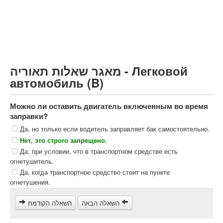
Грузовик более 12000кг (C)
Автобус, Такси (D)
קורס תאוריה
ספר תאוריה
מאגר שאלות תאוריה - Легковой
צור קשר
автомобиль (B)
Можно ли оставить двигатель включенным во время
заправки?
Да, но только если водитель заправляет бак самостоятельно.
Нет, это строго запрещено.
Да, при условии, что в транспортном средстве есть
огнетушитель.
Да, когда транспортное средство стоит на пункте
огнетушения.
השאלה הבאה
השאלה הקודמת