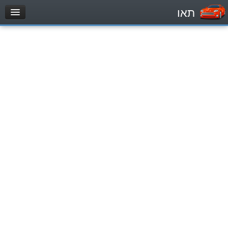
תאו
עמוד הבית
מבחן
Легковой автомобиль (B)
Мотоцикл (A)
Трактор (1)
Грузовик до 12000кг (C1)
Грузовик более 12000кг (C)
Автобус, Такси (D)
מאגר שאלות
Легковой автомобиль (B)
Мотоцикл (A)
Трактор (1)
Грузовик до 12000кг (C1)