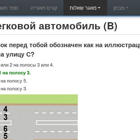
מבחן
מאגר שאלות
קורס תאוריה
ספר תאור
מאגר שאלות תאוריה - вой автомобиль (B
ок перед тобой обозначен как на иллюстрац
а улицу С?
или 2 на полосы 3 или 4.
 на полосу 3.
на полосу 5.
на полосу 3.