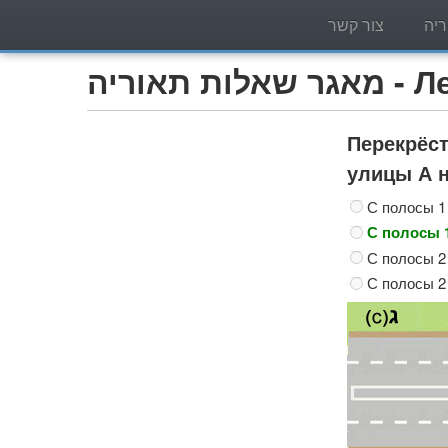
יה
צור קשר
Легко)
Перекрёст
улицы А н
С полосы 1 
С полосы 1
С полосы 2 
С полосы 2 