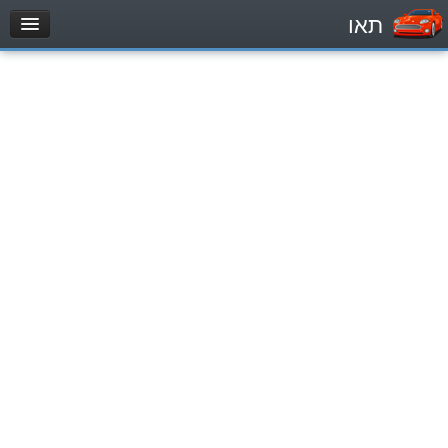
תאו
עמוד הבית
מבחן
Легковой автомобиль (B)
Мотоцикл (A)
Трактор (1)
Грузовик до 12000кг (C1)
Грузовик более 12000кг (C)
Автобус, Такси (D)
מאגר שאלות
Легковой автомобиль (B)
Мотоцикл (A)
Трактор (1)
Грузовик до 12000кг (C1)