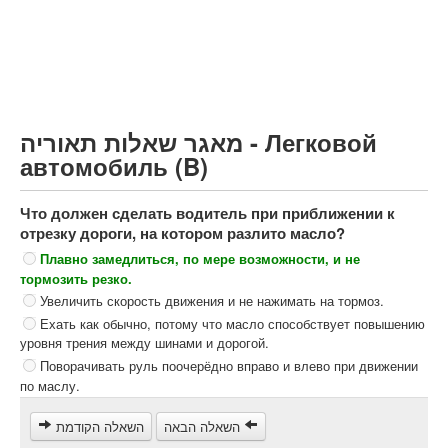
Грузовик более 12000кг (C)
Автобус, Такси (D)
קורס תאוריה
ספר תאוריה
מאגר שאלות תאוריה - Легковой
צור קשר
автомобиль (B)
Что должен сделать водитель при приближении к
отрезку дороги, на котором разлито масло?
Плавно замедлиться, по мере возможности, и не
тормозить резко.
Увеличить скорость движения и не нажимать на тормоз.
Ехать как обычно, потому что масло способствует повышению
уровня трения между шинами и дорогой.
Поворачивать руль поочерёдно вправо и влево при движении
по маслу.
השאלה הבאה
השאלה הקודמת