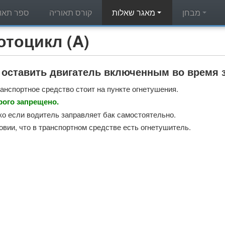
מבחן
מאגר שאלות
קורס תאוריה
ספר תאור
מאגר שאלות תאוריה - л (A
 оставить двигатель включенным во время 
ранспортное средство стоит на пункте огнетушения.
трого запрещено.
ько если водитель заправляет бак самостоятельно.
овии, что в транспортном средстве есть огнетушитель.