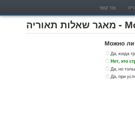
יה
צור קשר
Мотоцик)
Можно ли
Да, когда т
Нет, это с
Да, но тол
Да, при усл