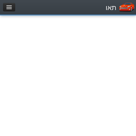
תאו
עמוד הבית
מבחן
Легковой автомобиль (B)
Мотоцикл (A)
Трактор (1)
Грузовик до 12000кг (C1)
Грузовик более 12000кг (C)
Автобус, Такси (D)
מאגר שאלות
Легковой автомобиль (B)
Мотоцикл (A)
Трактор (1)
Грузовик до 12000кг (C1)