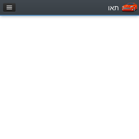
תאו
עמוד הבית
מבחן
Легковой автомобиль (B)
Мотоцикл (A)
Трактор (1)
Грузовик до 12000кг (C1)
Грузовик более 12000кг (C)
Автобус, Такси (D)
מאגר שאלות
Легковой автомобиль (B)
Мотоцикл (A)
Трактор (1)
Грузовик до 12000кг (C1)