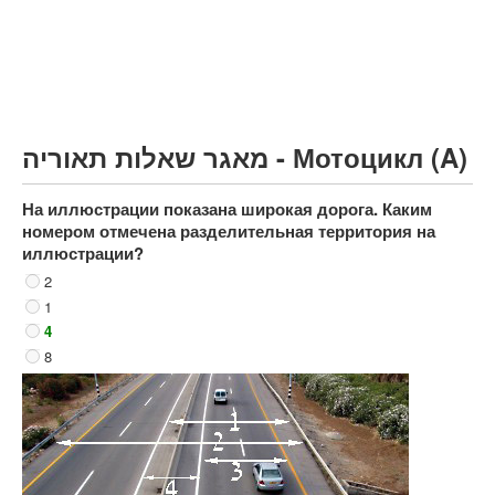
Грузовик более 12000кг (C)
Автобус, Такси (D)
קורס תאוריה
ספר תאוריה
מאגר שאלות תאוריה - Мотоцикл (A)
צור קשר
На иллюстрации показана широкая дорога. Каким
номером отмечена разделительная территория на
иллюстрации?
2
1
4
8