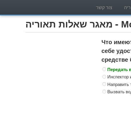
יה
צור קשר
Мотоцик)
Что имею
себе удос
средстве
Передать 
Инспектор 
Направить 
Вызвать во