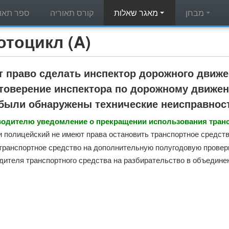
מבחן
מאגר שאלות
קורס תאוריה
ספר תאור
מאגר שאלות תאוריה - л (A
т право сделать инспектор дорожного движ
товерение инспектора по дорожному движен
 были обнаружены технические неисправнос
водителю уведомление о прекращении использования трансп
и полицейский не имеют права остановить транспортное средств
транспортное средство на дополнительную полугодовую проверк
дителя транспортного средства на разбирательство в объединен