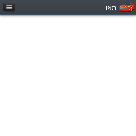
תאו
עמוד הבית
מבחן
Легковой автомобиль (B)
Мотоцикл (A)
Трактор (1)
Грузовик до 12000кг (C1)
Грузовик более 12000кг (C)
Автобус, Такси (D)
מאגר שאלות
Легковой автомобиль (B)
Мотоцикл (A)
Трактор (1)
Грузовик до 12000кг (C1)