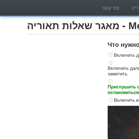
יה
צור קשר
Мотоцик)
Что нужно
Включить д
Включить даль
заметить.
Приглушить о
остановиться
Включить в