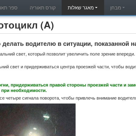
מבחן
מאגר שאלות
קורס תאוריה
ספר תאור
מאגר שאלות תאוריה - л (A
 делать водителю в ситуации, показанной 
альний свет, который позволит увеличить поле зрение впереди.
ний свет и придерживаться центра проезжей части, чтобы водит
гни, придерживаться правой стороны проезжей части и за
 при необходимости.
се четыре сигнала поворота, чтобы привлечь внимание водителя