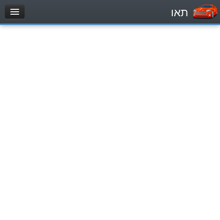
תאו
עמוד הבית
מבחן
Легковой автомобиль (B)
Мотоцикл (A)
Трактор (1)
Грузовик до 12000кг (C1)
Грузовик более 12000кг (C)
Автобус, Такси (D)
מאגר שאלות
Легковой автомобиль (B)
Мотоцикл (A)
Трактор (1)
Грузовик до 12000кг (C1)