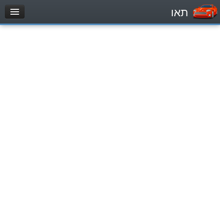
תאו
עמוד הבית
מבחן
Легковой автомобиль (B)
Мотоцикл (A)
Трактор (1)
Грузовик до 12000кг (C1)
Грузовик более 12000кг (C)
Автобус, Такси (D)
מאגר שאלות
Легковой автомобиль (B)
Мотоцикл (A)
Трактор (1)
Грузовик до 12000кг (C1)