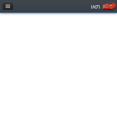
תאו
עמוד הבית
מבחן
Легковой автомобиль (B)
Мотоцикл (A)
Трактор (1)
Грузовик до 12000кг (C1)
Грузовик более 12000кг (C)
Автобус, Такси (D)
מאגר שאלות
Легковой автомобиль (B)
Мотоцикл (A)
Трактор (1)
Грузовик до 12000кг (C1)