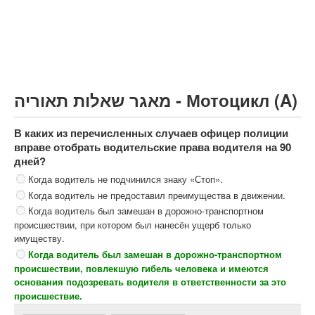
Грузовик более 12000кг (C)
Автобус, Такси (D)
קורס תאוריה
ספר תאוריה
מאגר שאלות תאוריה - Мотоцикл (A)
צור קשר
В каких из перечисленных случаев офицер полиции
вправе отобрать водительские права водителя на 90
дней?
Когда водитель не подчинился знаку «Стоп».
Когда водитель не предоставил преимущества в движении.
Когда водитель был замешан в дорожно-транспортном
происшествии, при котором был нанесён ущерб только
имуществу.
Когда водитель был замешан в дорожно-транспортном
происшествии, повлекшую гибель человека и имеются
основания подозревать водителя в ответственности за это
происшествие.