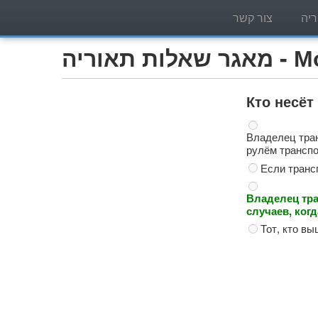
יה
צור קשר
Мотоцик)
Кто несёт
Владелец тран
рулём транспо
Если транс
Владелец тра
случаев, когд
Тот, кто в