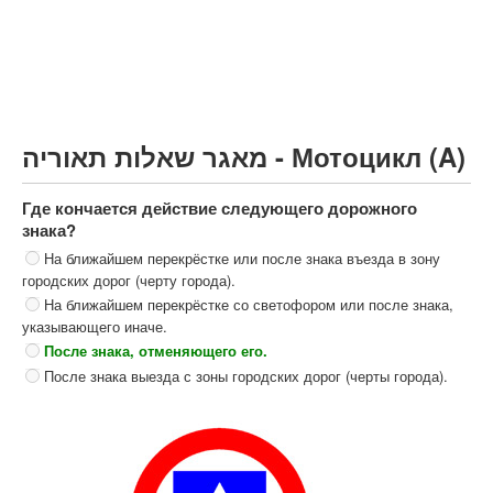
Грузовик более 12000кг (C)
Автобус, Такси (D)
קורס תאוריה
ספר תאוריה
מאגר שאלות תאוריה - Мотоцикл (A)
צור קשר
Где кончается действие следующего дорожного
знака?
На ближайшем перекрёстке или после знака въезда в зону
городских дорог (черту города).
На ближайшем перекрёстке со светофором или после знака,
указывающего иначе.
После знака, отменяющего его.
После знака выезда с зоны городских дорог (черты города).