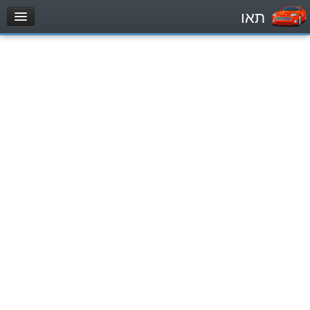
תאו
עמוד הבית
מבחן
Легковой автомобиль (B)
Мотоцикл (A)
Трактор (1)
Грузовик до 12000кг (C1)
Грузовик более 12000кг (C)
Автобус, Такси (D)
מאגר שאלות
Легковой автомобиль (B)
Мотоцикл (A)
Трактор (1)
Грузовик до 12000кг (C1)