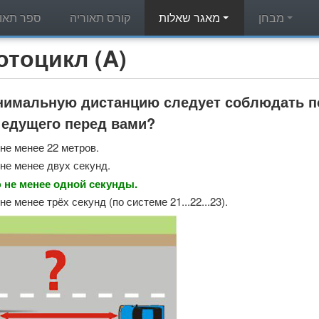
מבחן
מאגר שאלות
קורס תאוריה
ספר תאור
מאגר שאלות תאוריה - л (A
нимальную дистанцию следует соблюдать по
 едущего перед вами?
не менее 22 метров.
не менее двух секунд.
 не менее одной секунды.
е менее трёх секунд (по системе 21...22...23).