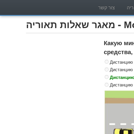
יה
צור קשר
Мотоцик)
Какую ми
средства,
Дистанцию 
Дистанцию 
Дистанцию
Дистанцию н