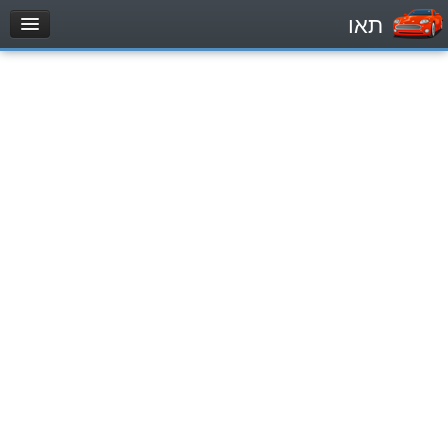
תאו
עמוד הבית
מבחן
Легковой автомобиль (B)
Мотоцикл (A)
Трактор (1)
Грузовик до 12000кг (C1)
Грузовик более 12000кг (C)
Автобус, Такси (D)
מאגר שאלות
Легковой автомобиль (B)
Мотоцикл (A)
Трактор (1)
Грузовик до 12000кг (C1)