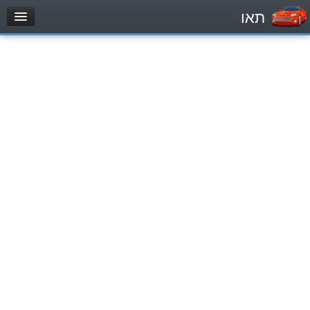
תאו
עמוד הבית
מבחן
Легковой автомобиль (B)
Мотоцикл (A)
Трактор (1)
Грузовик до 12000кг (C1)
Грузовик более 12000кг (C)
Автобус, Такси (D)
מאגר שאלות
Легковой автомобиль (B)
Мотоцикл (A)
Трактор (1)
Грузовик до 12000кг (C1)