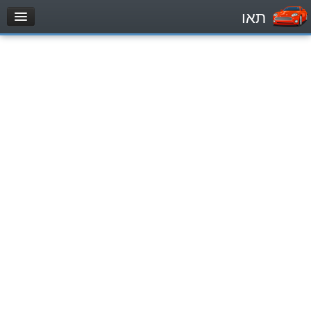
תאו
עמוד הבית
מבחן
Легковой автомобиль (B)
Мотоцикл (A)
Трактор (1)
Грузовик до 12000кг (C1)
Грузовик более 12000кг (C)
Автобус, Такси (D)
מאגר שאלות
Легковой автомобиль (B)
Мотоцикл (A)
Трактор (1)
Грузовик до 12000кг (C1)