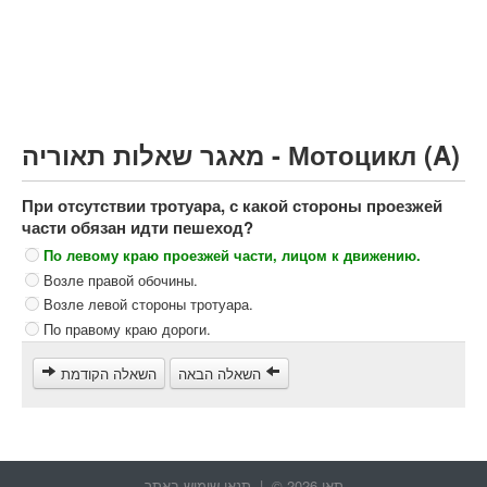
Грузовик более 12000кг (C)
Автобус, Такси (D)
קורס תאוריה
ספר תאוריה
מאגר שאלות תאוריה - Мотоцикл (A)
צור קשר
При отсутствии тротуара, с какой стороны проезжей
части обязан идти пешеход?
По левому краю проезжей части, лицом к движению.
Возле правой обочины.
Возле левой стороны тротуара.
По правому краю дороги.
השאלה הבאה
השאלה הקודמת
תאו 2026 © |
תנאי שימוש באתר