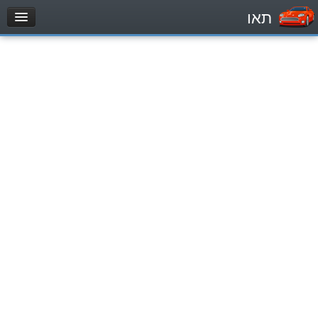
תאו
עמוד הבית
מבחן
Легковой автомобиль (B)
Мотоцикл (A)
Трактор (1)
Грузовик до 12000кг (C1)
Грузовик более 12000кг (C)
Автобус, Такси (D)
מאגר שאלות
Легковой автомобиль (B)
Мотоцикл (A)
Трактор (1)
Грузовик до 12000кг (C1)