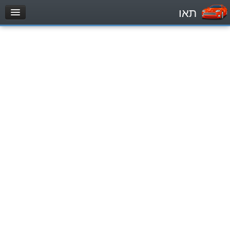
תאו
עמוד הבית
מבחן
Легковой автомобиль (B)
Мотоцикл (A)
Трактор (1)
Грузовик до 12000кг (C1)
Грузовик более 12000кг (C)
Автобус, Такси (D)
מאגר שאלות
Легковой автомобиль (B)
Мотоцикл (A)
Трактор (1)
Грузовик до 12000кг (C1)