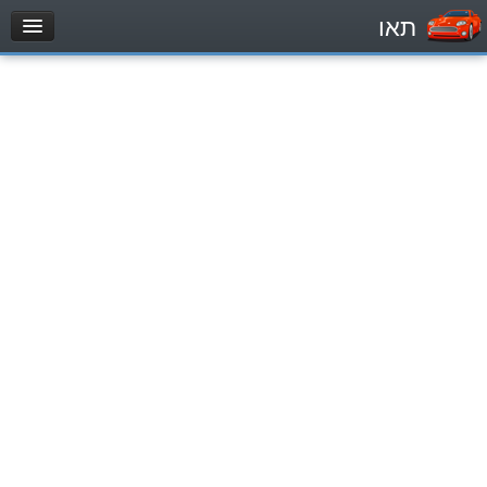
תאו
עמוד הבית
מבחן
Легковой автомобиль (B)
Мотоцикл (A)
Трактор (1)
Грузовик до 12000кг (C1)
Грузовик более 12000кг (C)
Автобус, Такси (D)
מאגר שאלות
Легковой автомобиль (B)
Мотоцикл (A)
Трактор (1)
Грузовик до 12000кг (C1)