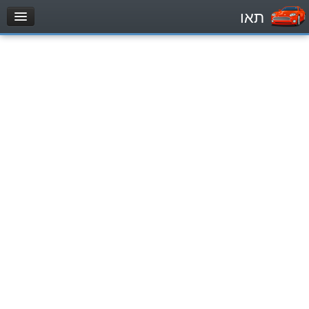
תאו
עמוד הבית
מבחן
Легковой автомобиль (B)
Мотоцикл (A)
Трактор (1)
Грузовик до 12000кг (C1)
Грузовик более 12000кг (C)
Автобус, Такси (D)
מאגר שאלות
Легковой автомобиль (B)
Мотоцикл (A)
Трактор (1)
Грузовик до 12000кг (C1)