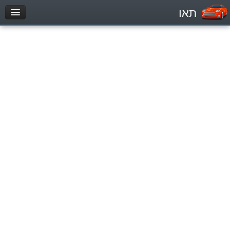
תאו
עמוד הבית
מבחן
Легковой автомобиль (B)
Мотоцикл (A)
Трактор (1)
Грузовик до 12000кг (C1)
Грузовик более 12000кг (C)
Автобус, Такси (D)
מאגר שאלות
Легковой автомобиль (B)
Мотоцикл (A)
Трактор (1)
Грузовик до 12000кг (C1)