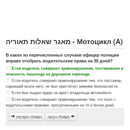
Грузовик более 12000кг (C)
Автобус, Такси (D)
קורס תאוריה
ספר תאוריה
מאגר שאלות תאוריה - Мотоцикл (A)
צור קשר
В каких из перечисленных случаев офицер полиции
вправе отобрать водительские права на 30 дней?
Если водитель совершил правонарушение, поставившее в
опасность пешехода на дорожном переходе.
Если водитель совершил правонарушение тем, что пассажир,
сидевший возле него, не был пристёгнут ремнём безопасности.
Если был выдан ордер на арест владельца автомобиля.
Если водитель совершил правонарушение тем, что ехал с
водительскими правами, просроченными на 10 и более дней.
השאלה הבאה
השאלה הקודמת