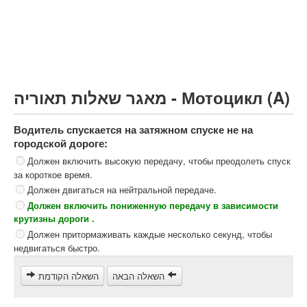
Грузовик более 12000кг (C)
Автобус, Такси (D)
קורס תאוריה
ספר תאוריה
מאגר שאלות תאוריה - Мотоцикл (A)
צור קשר
Водитель спускается на затяжном спуске не на
городской дороге:
Должен включить высокую передачу, чтобы преодолеть спуск
за короткое время.
Должен двигаться на нейтральной передаче.
Должен включить пониженную передачу в зависимости
крутизны дороги .
Должен притормаживать каждые несколько секунд, чтобы
недвигаться быстро.
השאלה הבאה
השאלה הקודמת