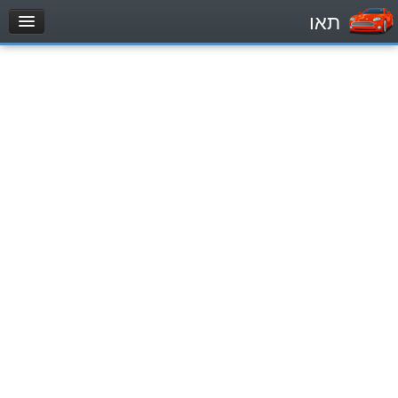
תאו
עמוד הבית
מבחן
Легковой автомобиль (B)
Мотоцикл (A)
Трактор (1)
Грузовик до 12000кг (C1)
Грузовик более 12000кг (C)
Автобус, Такси (D)
מאגר שאלות
Легковой автомобиль (B)
Мотоцикл (A)
Трактор (1)
Грузовик до 12000кг (C1)