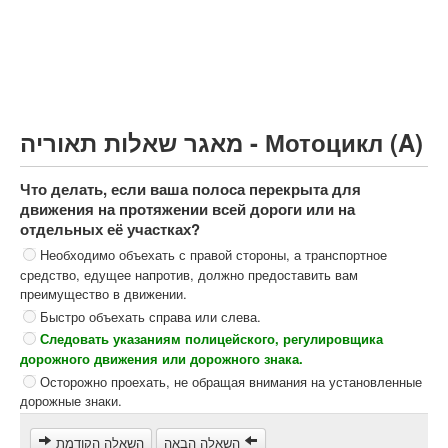
Грузовик более 12000кг (C)
Автобус, Такси (D)
קורס תאוריה
ספר תאוריה
מאגר שאלות תאוריה - Мотоцикл (A)
צור קשר
Что делать, если ваша полоса перекрыта для
движения на протяжении всей дороги или на
отдельных её участках?
Необходимо объехать с правой стороны, а транспортное
средство, едущее напротив, должно предоставить вам
преимущество в движении.
Быстро объехать справа или слева.
Следовать указаниям полицейского, регулировщика
дорожного движения или дорожного знака.
Осторожно проехать, не обращая внимания на установленные
дорожные знаки.
השאלה הבאה
השאלה הקודמת