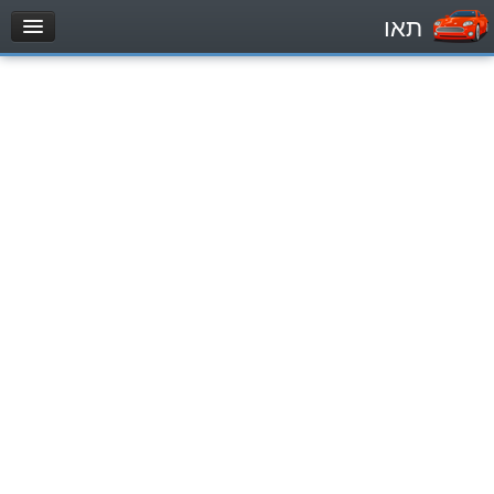
תאו
עמוד הבית
מבחן
Легковой автомобиль (B)
Мотоцикл (A)
Трактор (1)
Грузовик до 12000кг (C1)
Грузовик более 12000кг (C)
Автобус, Такси (D)
מאגר שאלות
Легковой автомобиль (B)
Мотоцикл (A)
Трактор (1)
Грузовик до 12000кг (C1)