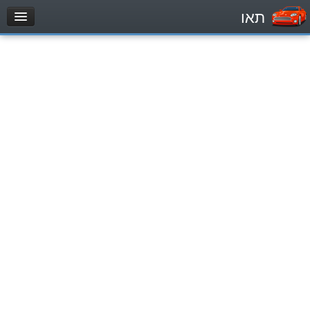
תאו
עמוד הבית
מבחן
Легковой автомобиль (B)
Мотоцикл (A)
Трактор (1)
Грузовик до 12000кг (C1)
Грузовик более 12000кг (C)
Автобус, Такси (D)
מאגר שאלות
Легковой автомобиль (B)
Мотоцикл (A)
Трактор (1)
Грузовик до 12000кг (C1)