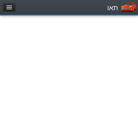
תאו
עמוד הבית
מבחן
Легковой автомобиль (B)
Мотоцикл (A)
Трактор (1)
Грузовик до 12000кг (C1)
Грузовик более 12000кг (C)
Автобус, Такси (D)
מאגר שאלות
Легковой автомобиль (B)
Мотоцикл (A)
Трактор (1)
Грузовик до 12000кг (C1)