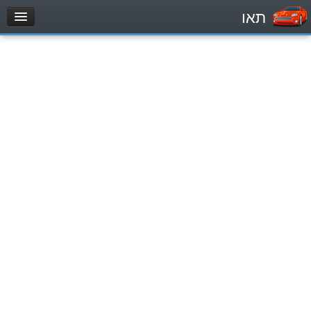
תאו
עמוד הבית
מבחן
Легковой автомобиль (B)
Мотоцикл (A)
Трактор (1)
Грузовик до 12000кг (C1)
Грузовик более 12000кг (C)
Автобус, Такси (D)
מאגר שאלות
Легковой автомобиль (B)
Мотоцикл (A)
Трактор (1)
Грузовик до 12000кг (C1)