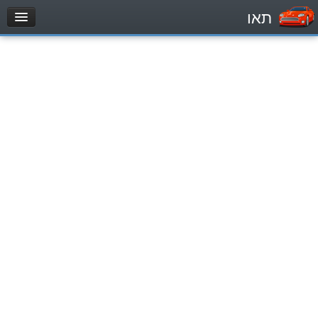
תאו
עמוד הבית
מבחן
Легковой автомобиль (B)
Мотоцикл (A)
Трактор (1)
Грузовик до 12000кг (C1)
Грузовик более 12000кг (C)
Автобус, Такси (D)
מאגר שאלות
Легковой автомобиль (B)
Мотоцикл (A)
Трактор (1)
Грузовик до 12000кг (C1)