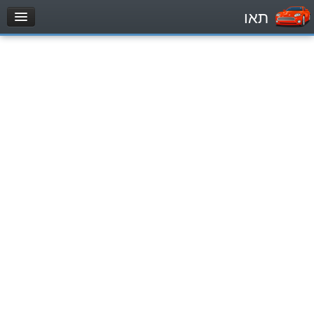
תאו
עמוד הבית
מבחן
Легковой автомобиль (B)
Мотоцикл (A)
Трактор (1)
Грузовик до 12000кг (C1)
Грузовик более 12000кг (C)
Автобус, Такси (D)
מאגר שאלות
Легковой автомобиль (B)
Мотоцикл (A)
Трактор (1)
Грузовик до 12000кг (C1)