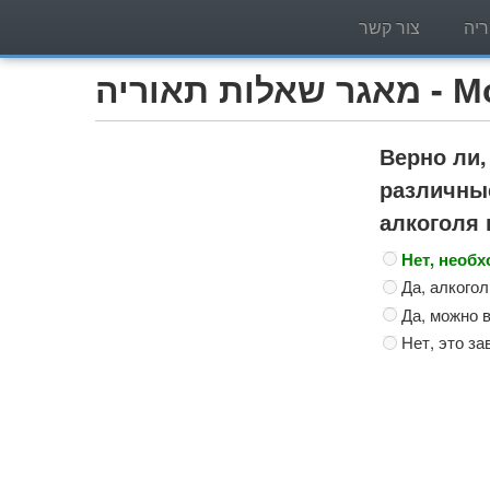
יה
צור קשר
Мотоцик)
Верно ли,
различны
алкоголя 
Нет, необ
Да, алкого
Да, можно 
Нет, это за