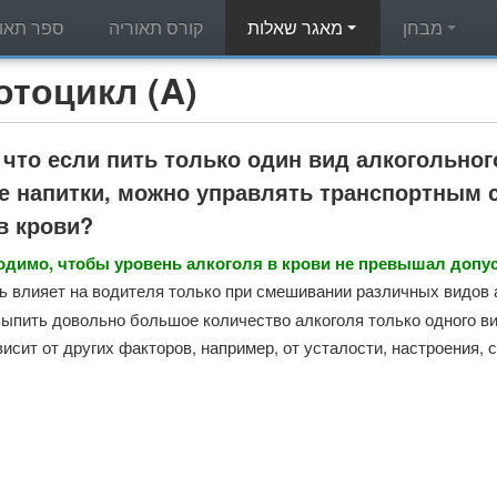
מבחן
מאגר שאלות
קורס תאוריה
ספר תאור
מאגר שאלות תאוריה - л (A
 что если пить только один вид алкогольног
е напитки, можно управлять транспортным 
в крови?
ходимо, чтобы уровень алкоголя в крови не превышал допу
ль влияет на водителя только при смешивании различных видов 
выпить довольно большое количество алкоголя только одного ви
висит от других факторов, например, от усталости, настроения, 