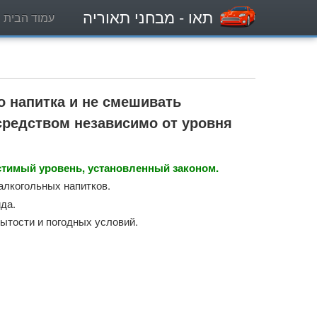
תאו
- מבחני תאוריה
עמוד הבית
о напитка и не смешивать
средством независимо от уровня
стимый уровень, установленный законом.
алкогольных напитков.
да.
сытости и погодных условий.