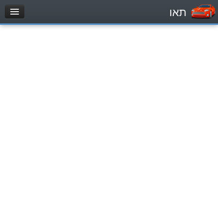
תאו
עמוד הבית
מבחן
Легковой автомобиль (B)
Мотоцикл (A)
Трактор (1)
Грузовик до 12000кг (C1)
Грузовик более 12000кг (C)
Автобус, Такси (D)
מאגר שאלות
Легковой автомобиль (B)
Мотоцикл (A)
Трактор (1)
Грузовик до 12000кг (C1)