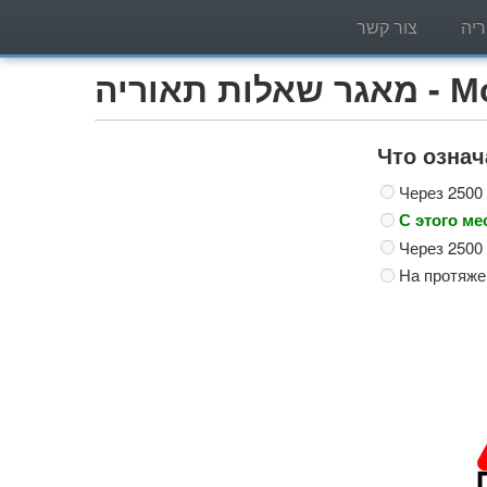
יה
צור קשר
Мотоцик)
Что озна
Через 2500
С этого ме
Через 2500
На протяже