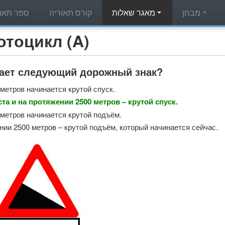
מבחן
מאגר שאלות
קורס תאוריה
ספר תאור
מאגר שאלות תאוריה - л (A
чает следующий дорожный знак?
 метров начинается крутой спуск.
ста и на протяжении 2500 метров – крутой спуск.
 метров начинается крутой подъём.
нии 2500 метров – крутой подъём, который начинается сейчас.