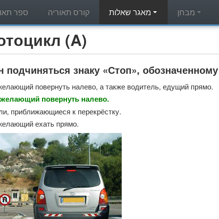
מבחן
מאגר שאלות
קורס תאוריה
ספר תאור
מאגר שאלות תאוריה - л (A
н подчиняться знаку «Стоп», обозначенном
желающий повернуть налево, а также водитель, едущий прямо.
 желающий повернуть налево.
ли, приближающиеся к перекрёстку.
желающий ехать прямо.