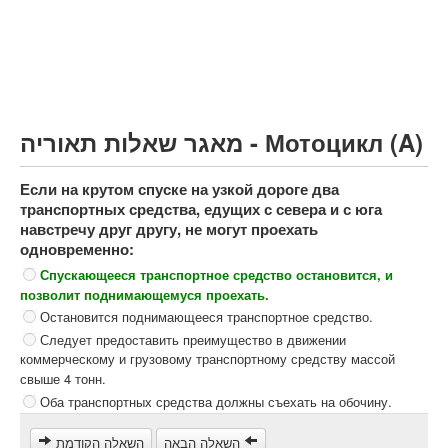
Грузовик более 12000кг (C)
Автобус, Такси (D)
קורס תאוריה
ספר תאוריה
מאגר שאלות תאוריה - Мотоцикл (A)
צור קשר
Если на крутом спуске на узкой дороге два
транспортных средства, едущих с севера и с юга
навстречу друг другу, не могут проехать
одновременно:
Спускающееся транспортное средство остановится, и
позволит поднимающемуся проехать.
Остановится поднимающееся транспортное средство.
Следует предоставить преимущество в движении
коммерческому и грузовому транспортному средству массой
свыше 4 тонн.
Оба транспортных средства должны съехать на обочину.
השאלה הבאה
השאלה הקודמת