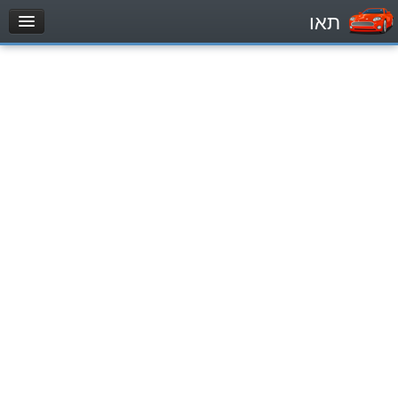
תאו
עמוד הבית
מבחן
Легковой автомобиль (B)
Мотоцикл (A)
Трактор (1)
Грузовик до 12000кг (C1)
Грузовик более 12000кг (C)
Автобус, Такси (D)
מאגר שאלות
Легковой автомобиль (B)
Мотоцикл (A)
Трактор (1)
Грузовик до 12000кг (C1)