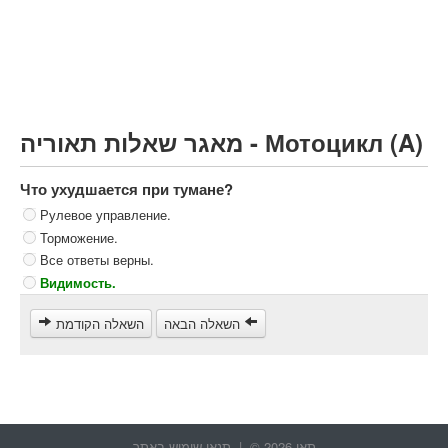
Грузовик более 12000кг (C)
Автобус, Такси (D)
קורס תאוריה
ספר תאוריה
מאגר שאלות תאוריה - Мотоцикл (A)
צור קשר
Что ухудшается при тумане?
Рулевое управление.
Торможение.
Все ответы верны.
Видимость.
השאלה הבאה
השאלה הקודמת
תאו 2026 © |
תנאי שימוש באתר