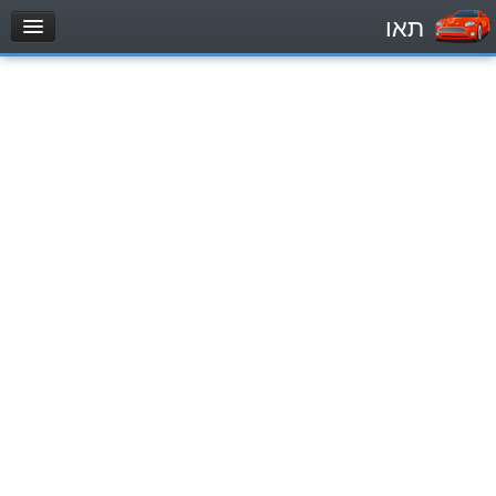
תאו
עמוד הבית
מבחן
Легковой автомобиль (B)
Мотоцикл (A)
Трактор (1)
Грузовик до 12000кг (C1)
Грузовик более 12000кг (C)
Автобус, Такси (D)
מאגר שאלות
Легковой автомобиль (B)
Мотоцикл (A)
Трактор (1)
Грузовик до 12000кг (C1)