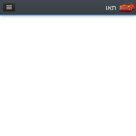
תאו
עמוד הבית
מבחן
Легковой автомобиль (B)
Мотоцикл (A)
Трактор (1)
Грузовик до 12000кг (C1)
Грузовик более 12000кг (C)
Автобус, Такси (D)
מאגר שאלות
Легковой автомобиль (B)
Мотоцикл (A)
Трактор (1)
Грузовик до 12000кг (C1)