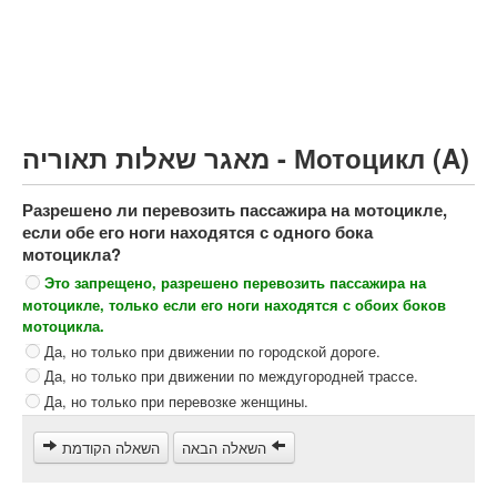
Грузовик более 12000кг (C)
Автобус, Такси (D)
קורס תאוריה
ספר תאוריה
מאגר שאלות תאוריה - Мотоцикл (A)
צור קשר
Разрешено ли перевозить пассажира на мотоцикле,
если обе его ноги находятся с одного бока
мотоцикла?
Это запрещено, разрешено перевозить пассажира на
мотоцикле, только если его ноги находятся с обоих боков
мотоцикла.
Да, но только при движении по городской дороге.
Да, но только при движении по междугородней трассе.
Да, но только при перевозке женщины.
השאלה הבאה
השאלה הקודמת