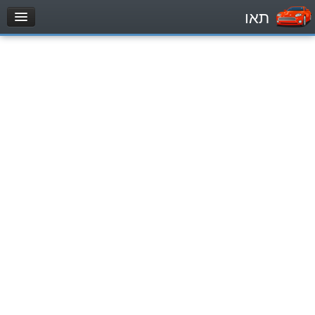
תאו
עמוד הבית
מבחן
Легковой автомобиль (B)
Мотоцикл (A)
Трактор (1)
Грузовик до 12000кг (C1)
Грузовик более 12000кг (C)
Автобус, Такси (D)
מאגר שאלות
Легковой автомобиль (B)
Мотоцикл (A)
Трактор (1)
Грузовик до 12000кг (C1)